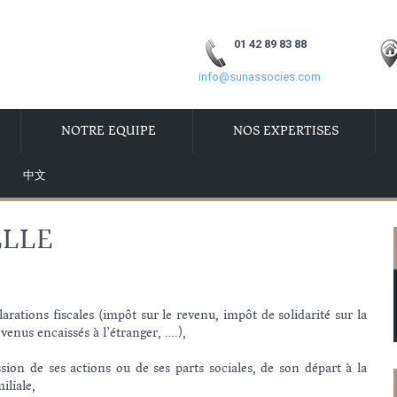
01 42 89 83 88
info@sunassocies.com
NOTRE EQUIPE
NOS EXPERTISES
中文
ELLE
larations fiscales (impôt sur le revenu, impôt de solidarité sur la
venus encaissés à l’étranger, ….),
ssion de ses actions ou de ses parts sociales, de son départ à la
iliale,